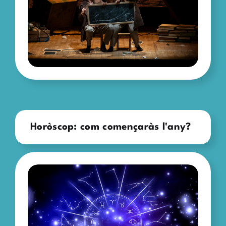
Horòscop: com començaràs l'any?