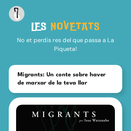
Saltar
al
contenido
LES
NOVETATS
No et perdis res del que passa a La
Piqueta!
Migrants: Un conte sobre haver
de marxar de la teva llar