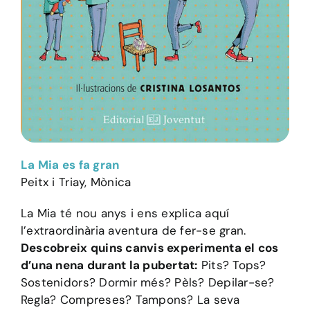
La Mia es fa gran
Peitx i Triay, Mònica
La Mia té nou anys i ens explica aquí
l’extraordinària aventura de fer-se gran.
Descobreix quins canvis experimenta el cos
d’una nena durant la pubertat:
Pits? Tops?
Sostenidors? Dormir més? Pèls? Depilar-se?
Regla? Compreses? Tampons? La seva