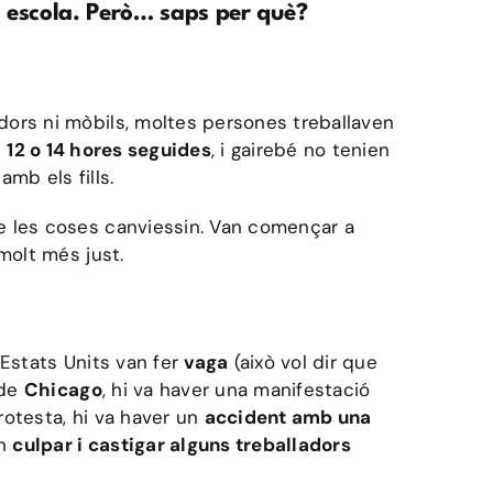
a escola. Però… saps per què?
dors ni mòbils, moltes persones treballaven
t
12 o 14 hores seguides
, i gairebé no tenien
mb els fills.
e les coses canviessin. Van començar a
molt més just.
 Estats Units van fer
vaga
(això vol dir que
 de
Chicago
, hi va haver una manifestació
rotesta, hi va haver un
accident amb una
an
culpar i castigar alguns treballadors