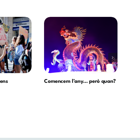
 ens
Comencem l’any… però quan?
Un c