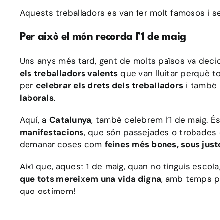
Aquests treballadors es van fer molt famosos i s
Per això el món recorda l’1 de maig
Uns anys més tard, gent de molts països va decidi
els treballadors valents
que van lluitar perquè to
per
celebrar els drets dels treballadors
i també
laborals
.
Aquí, a
Catalunya
, també celebrem l’1 de maig. É
manifestacions
, que són passejades o trobades o
demanar coses com
feines més bones, sous jus
Així que, aquest 1 de maig, quan no tinguis escol
que tots mereixem una vida digna
, amb temps pe
que estimem!