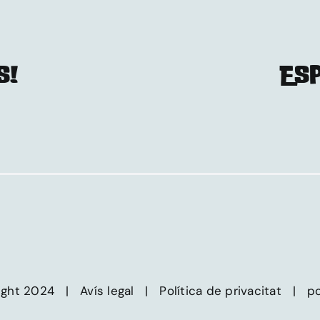
S!
ESP
right 2024 |
Avís legal
|
Política de privacitat
|
po