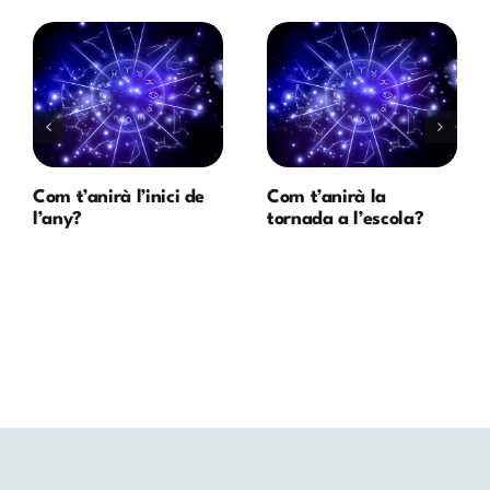
Com t’anirà l’inici de
Com t’anirà la
l’any?
tornada a l’escola?