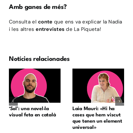
Amb ganes de més?
Consulta
el
conte
que ens va explicar la Nadia
i les
altres
entrevistes
de La Piqueta!
Notícies relacionades
‘Sol’: una novel·la
Laia Mauri: «Hi ha
visual feta en català
coses que hem viscut
que tenen un element
universal»