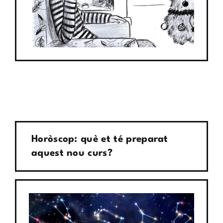
Horòscop: què et té preparat
aquest nou curs?