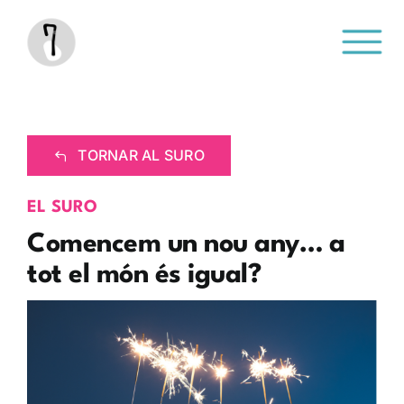
Saltar
al
contenido
TORNAR AL SURO
EL SURO
Comencem un nou any… a
tot el món és igual?