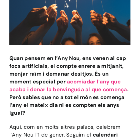
Quan pensem en l’Any Nou, ens venen al cap
focs artificials, el compte enrere a mitjanit,
menjar raïm i demanar desitjos. És un
moment especial per
acomiadar l’any que
acaba i donar la benvinguda al que comença
.
Però sabies que no a tot el món es comença
l’any el mateix dia ni es compten els anys
igual?
Aquí, com en molts altres països, celebrem
l’Any Nou l’1 de gener. Seguim el
calendari