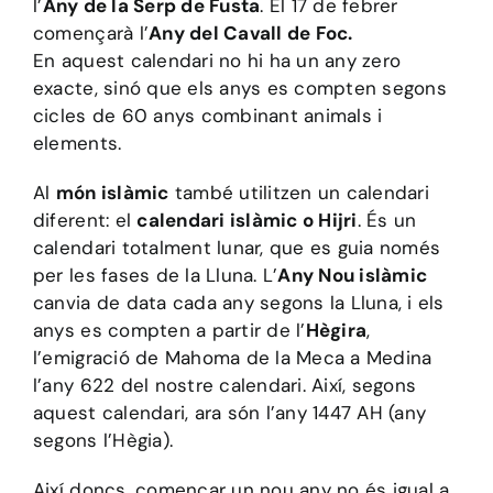
l’
Any de la Serp de Fusta
. El 17 de febrer
començarà l’
Any del Cavall de Foc.
En aquest calendari no hi ha un any zero
exacte, sinó que els anys es compten segons
cicles de 60 anys combinant animals i
elements.
Al
món islàmic
també utilitzen un calendari
diferent: el
calendari islàmic o Hijri
. És un
calendari totalment lunar, que es guia només
per les fases de la Lluna. L’
Any Nou islàmic
canvia de data cada any segons la Lluna, i els
anys es compten a partir de l’
Hègira
,
l’emigració de Mahoma de la Meca a Medina
l’any 622 del nostre calendari. Així, segons
aquest calendari, ara són l’any 1447 AH (any
segons l’Hègia).
Així doncs, començar un nou any no és igual a