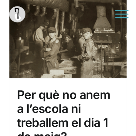
Saltar
al
contenido
El suro
Per què no anem
a l’escola ni
treballem el dia 1