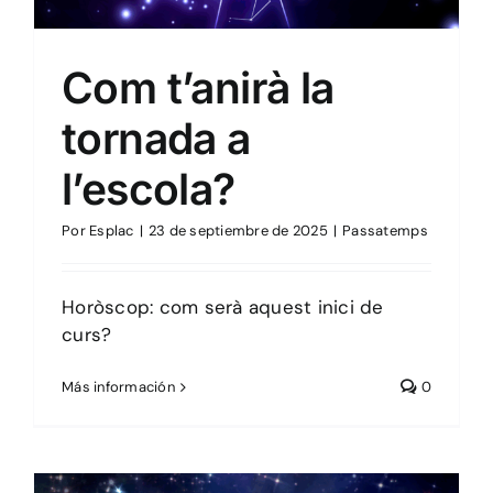
Com t’anirà la
tornada a
l’escola?
Por
Esplac
|
23 de septiembre de 2025
|
Passatemps
Horòscop: com serà aquest inici de
curs?
Más información
0