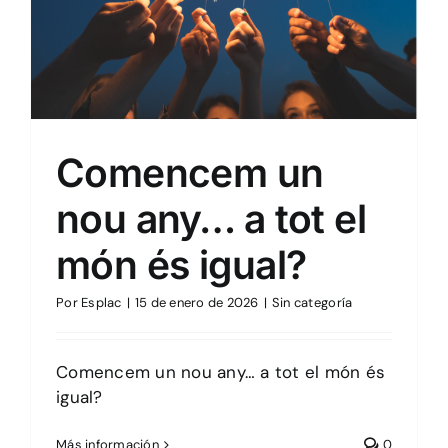
Sin categoría
Comencem un
nou any… a tot el
món és igual?
Por
Esplac
|
15 de enero de 2026
|
Sin categoría
Comencem un nou any… a tot el món és
igual?
Más información
0