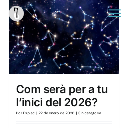
Saltar
al
contenido
Sin categoría
Com serà per a tu
l’inici del 2026?
Por
Esplac
|
22 de enero de 2026
|
Sin categoría