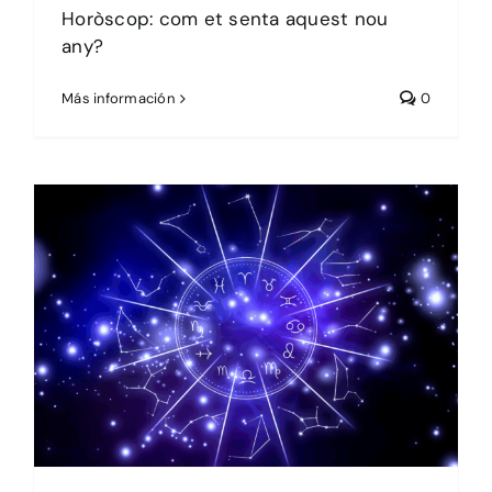
Horòscop: com et senta aquest nou
any?
Más información
0
Passatemps