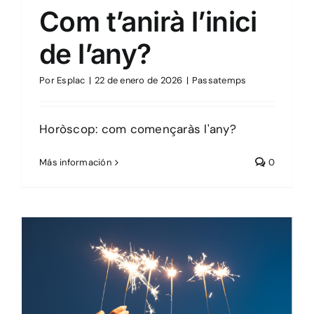
Com t’anirà l’inici
de l’any?
Por
Esplac
|
22 de enero de 2026
|
Passatemps
Horòscop: com començaràs l'any?
Más información
0