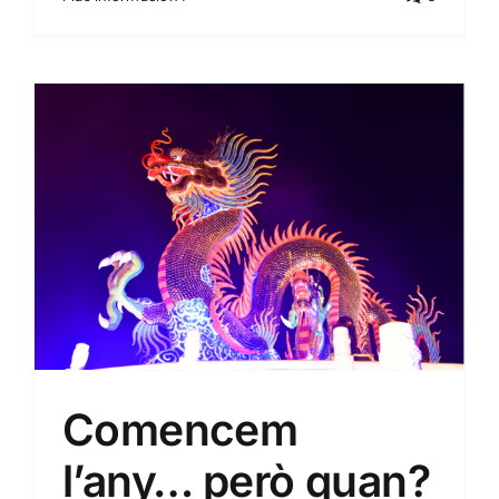
El suro
Comencem
l’any… però quan?