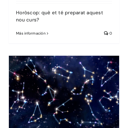
Horòscop: què et té preparat aquest
nou curs?
Más información
0
Sin categoría