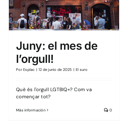
Juny: el mes de
l’orgull!
Por
Esplac
|
12 de junio de 2025
|
El suro
Què és l'orgull LGTBIQ+? Com va
començar tot?
Más información
0