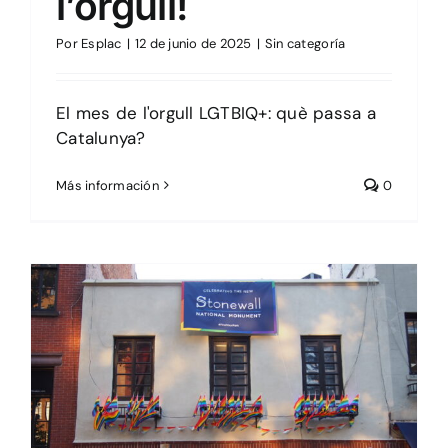
l’orgull!
Por
Esplac
|
12 de junio de 2025
|
Sin categoría
El mes de l'orgull LGTBIQ+: què passa a
Catalunya?
Más información
0
El suro