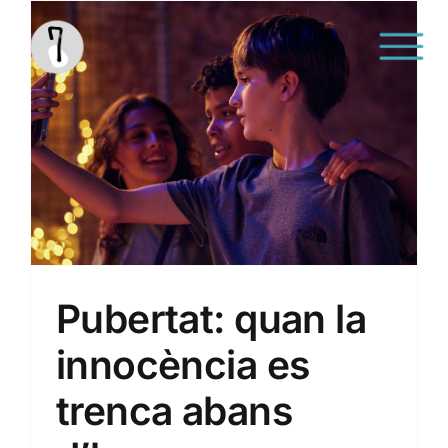
Saltar
al
contenido
Sin categoría
Pubertat: quan la
innocència es
trenca abans