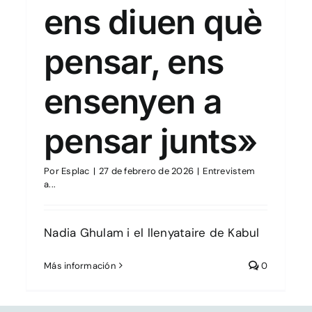
ens diuen què
pensar, ens
ensenyen a
pensar junts»
Por
Esplac
|
27 de febrero de 2026
|
Entrevistem
a...
Nadia Ghulam i el llenyataire de Kabul
Más información
0