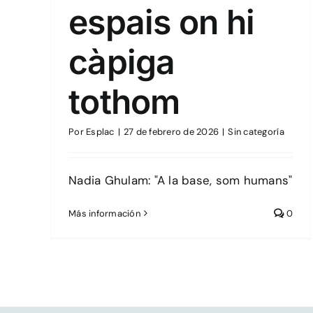
espais on hi
càpiga
tothom
Por
Esplac
|
27 de febrero de 2026
|
Sin categoría
Nadia Ghulam: "A la base, som humans"
Más información
0