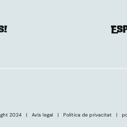
S!
ESP
right 2024 |
Avís legal
|
Política de privacitat
|
po