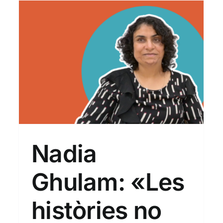
Entrevistem a...
Nadia
Ghulam: «Les
històries no