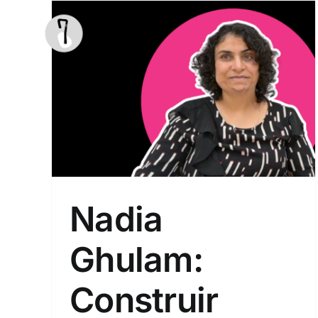
Saltar
al
contenido
Sin categoría
Nadia
Ghulam:
Construir