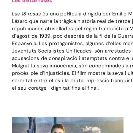
Les tretze roses
Las 13 rosas
és una pel·lícula dirigida per Emilio M
Lázaro que narra la tràgica història real de tretze
republicanes afusellades pel règim franquista a M
d’agost de 1939, poc després de la fi de la Guerra
Espanyola. Les protagonistes, algunes d’elles me
Joventuts Socialistes Unificades, són arrestades 
acusacions de conspiració i atemptats contra el 
Malgrat la seva innocència, són condemnades a 
procés ple d’injustícies. El film mostra la seva lluit
sororitat entre elles i la brutal repressió franquis
el seu coratge i dignitat fins al final.