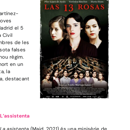
artínez-
 joves
adrid el 5
 Civil
mbres de les
sota falses
nou règim.
mort en un
a, la
ta, destacant
L’assistenta
La asistenta
(Maid, 2021) és una minisèrie de