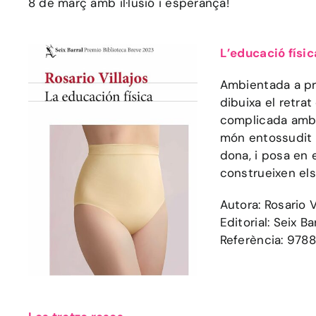
8 de març amb il·lusió i esperança!
L’educació físic
Ambientada a pr
dibuixa el retra
complicada amb e
món entossudit a
dona, i posa en 
construeixen els
Autora: Rosario V
Editorial: Seix Ba
Referència: 978