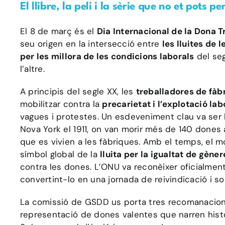
El llibre, la peli i la sèrie que no et pots 
El 8 de març és el
Dia Internacional de la Dona 
seu origen en la intersecció entre
les lluites de 
per les millora de les condicions laborals
del seg
l’altre.
A principis del segle XX, les
treballadores de fàbr
mobilitzar contra la
precarietat i l’explotació lab
vagues i protestes. Un esdeveniment clau va ser l
Nova York el 1911, on van morir més de 140 dones
que es vivien a les fàbriques. Amb el temps, el 
símbol global de la
lluita per la igualtat de gènere
contra les dones. L’ONU va reconèixer oficialmen
convertint-lo en una jornada de reivindicació i so
La comissió de GSDD us porta tres recomanacions d
representació de dones valentes que narren histò