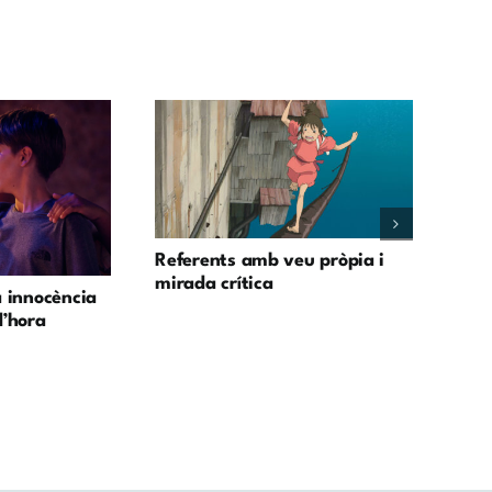
Referents amb veu pròpia i
mirada crítica
No 
a innocència
fred
d’hora