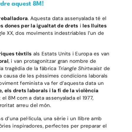
perdre aquest 8M!
Treballadora
. Aquesta data assenyalada té el
les dones per la igualtat de drets
i
les lluites
le XX, dos moviments indestriables l’un de
iques tèxtils
als Estats Units i Europa es van
oral
, i van protagonitzar gran nombre de
a tragèdia de la fàbrica
Triangle Shirtwaist
de
 a causa de les pèssimes condicions laborals
moviment feminista va fer d’aquesta data un
, els drets laborals i la fi de la violència
t el 8M com a data assenyalada el 1977,
roritat arreu del món.
’una pel·lícula, una sèrie i un llibre amb
ries inspiradores, perfectes per preparar el