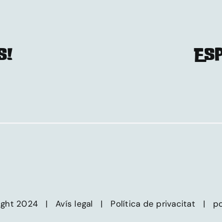
S!
ESP
right 2024 |
Avís legal
|
Política de privacitat
|
po