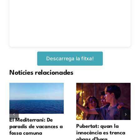
Descarrega la fitxa!
Notícies relacionades
El Mediterrani: De
Pubertat: quan la
paradís de vacances a
innocència es trenca
fossa comuna
abans d’hora