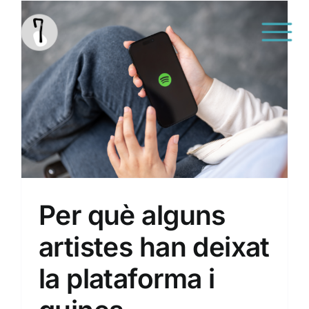
Saltar
al
contenido
Sin categoría
Per què alguns
artistes han deixat
la plataforma i