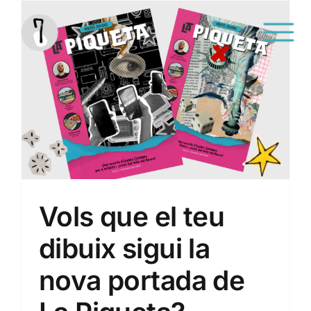
Saltar
al
contenido
Sin categoría
Vols que el teu
dibuix sigui la
nova portada de