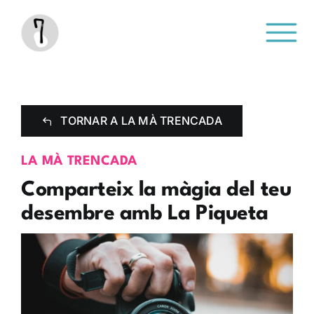
Saltar
al
contenido
TORNAR A LA MÀ TRENCADA
LA MÀ TRENCADA
Comparteix la màgia del teu
desembre amb La Piqueta