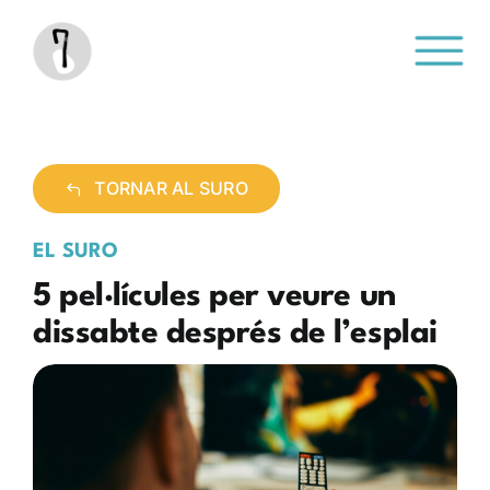
Saltar
al
contenido
TORNAR AL SURO
EL SURO
5 pel·lícules per veure un
dissabte després de l’esplai