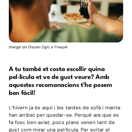
Imatge de Drazen Zigic a Freepik
A tu també et costa escollir quina
pel·lícula et ve de gust veure? Amb
aquestes recomanacions t’ho posem
ben fàcil!
L’hivern ja és aquí i les tardes de sofà i manta
han arribat per quedar-se. Perquè ara que es
fa fosc ben aviat,
pocs plans venen tant de
gust com mirar una pel·lícula. Per evitar el