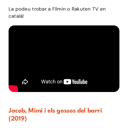
La podeu trobar a Filmin o Rakuten TV en
català!
Jacob, Mimi i els gossos del barri
(2019)